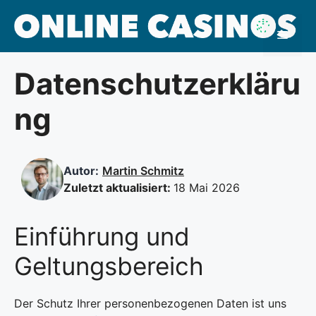
Zum
Inhalt
Menü
springen
Datenschutzerkläru
ng
Autor:
Martin Schmitz
Zuletzt aktualisiert:
18 Mai 2026
Einführung und
Geltungsbereich
Der Schutz Ihrer personenbezogenen Daten ist uns